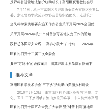
反邪科普进营地法治护航助成长｜富阳区反邪教协会联合浙警青年走进
7月22日，杭州市富阳区反邪教协会联合富阳区委政法
委、浙江警察学院反邪教协会暑期实践团队，走进杭州
（国际）青......
全民科学素质纲要实施工作办公室关于开展2026全国优质科普作品征
关于开展2026年杭州市科普教育基地认定工作的通知
践行总体国家安全观，“富春小院士”在行动——2026年富阳区反邪教
区科协召开十二届二次全委会
撕开“万能神”的虚假面具，将其邪教本质暴露在阳光下
推荐文章
富阳区科学技术协会“三下乡”活动助力美丽乡村建设
2019年3月13日，由富阳区科协组织举办的“科技、文
化、卫生”三下乡活动在渔山乡拉开帷幕。来自杭州市富阳
区......
区科协召开十届五次全委扩大会议 暨“科普中国”落地应用推进大会