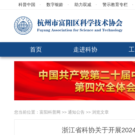
科普中国
·
数字银龄
·
助力双减
·
警示教育专栏
·
首页
走进科协
工
您当前位置：
富阳科普网
>>
通知公告
>> 浏览文章
浙江省科协关于开展20