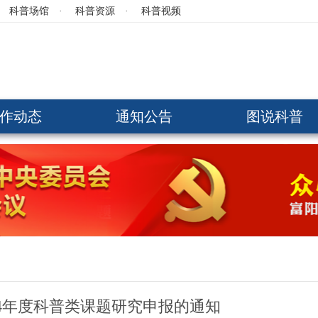
科普场馆
·
科普资源
·
科普视频
作动态
通知公告
图说科普
24年度科普类课题研究申报的通知